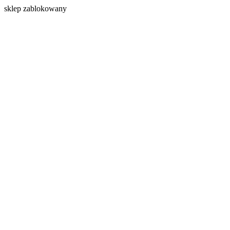
s
klep zablokowany