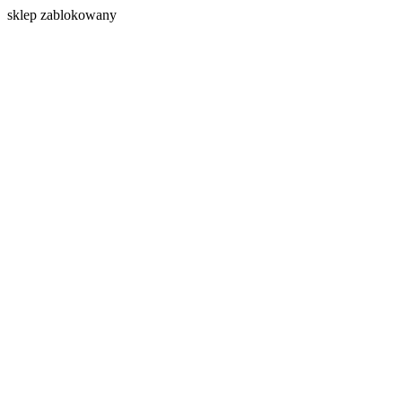
s
klep zablokowany