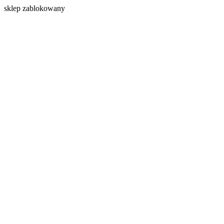
s
klep zablokowany