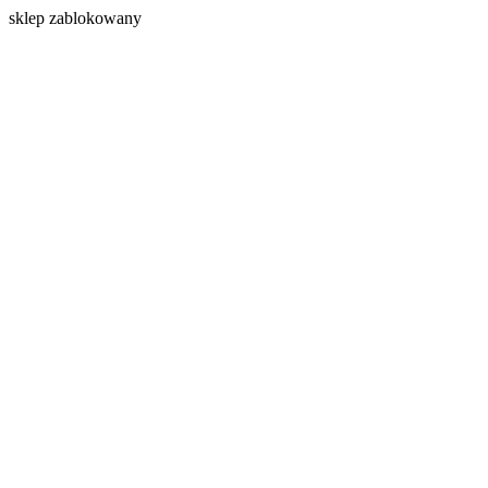
s
klep zablokowany