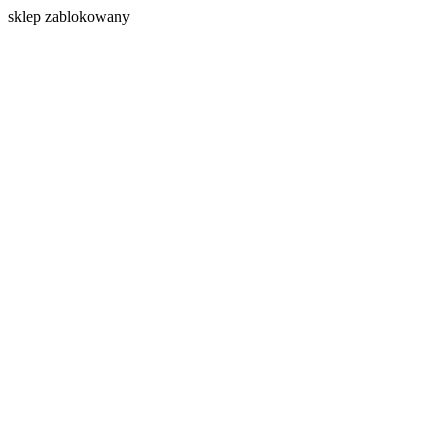
s
klep zablokowany