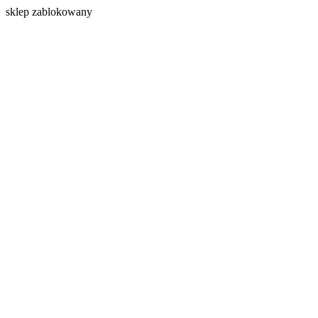
s
klep zablokowany