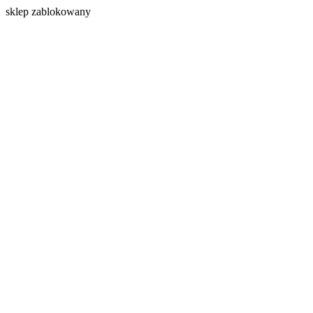
s
klep zablokowany