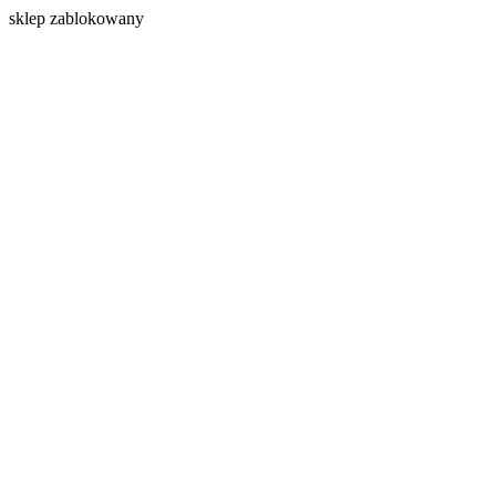
s
klep zablokowany