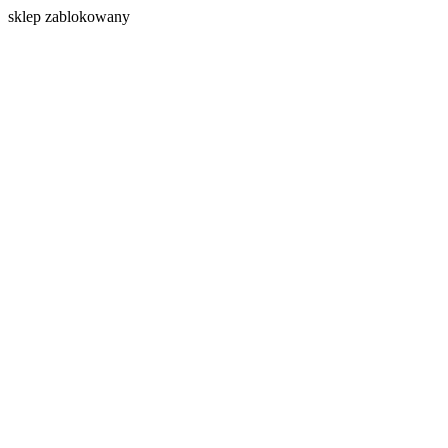
s
klep zablokowany