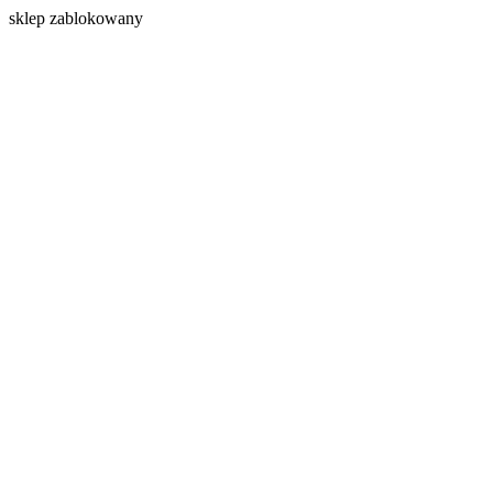
s
klep zablokowany