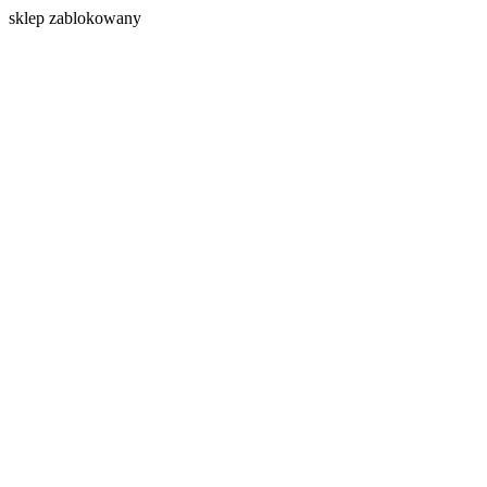
s
klep zablokowany