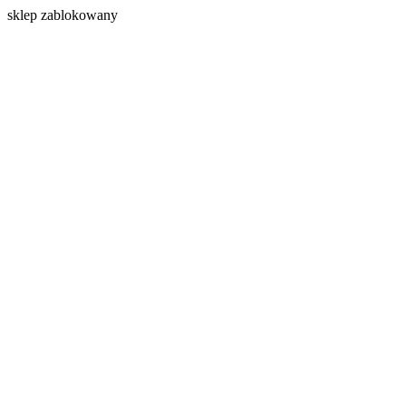
s
klep zablokowany