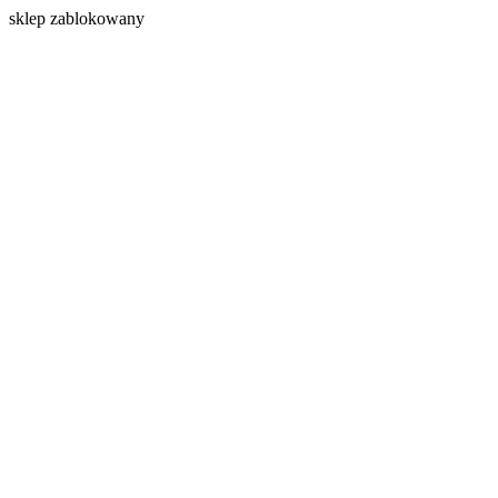
s
klep zablokowany