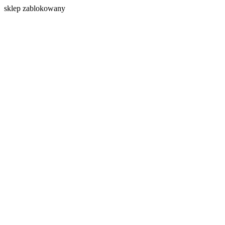
s
klep zablokowany