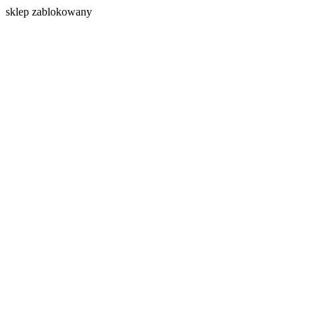
s
klep zablokowany