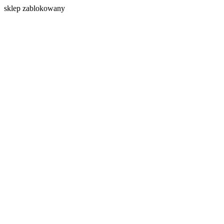
s
klep zablokowany