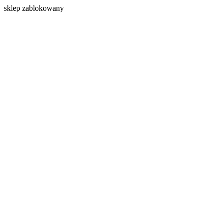
s
klep zablokowany