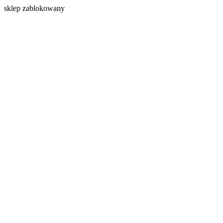
s
klep zablokowany