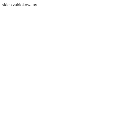
s
klep zablokowany