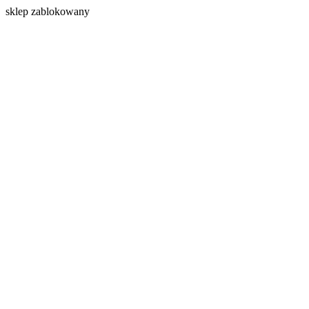
s
klep zablokowany