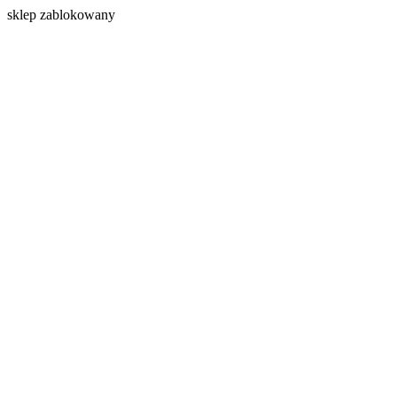
s
klep zablokowany