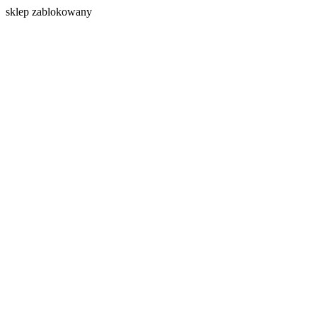
s
klep zablokowany