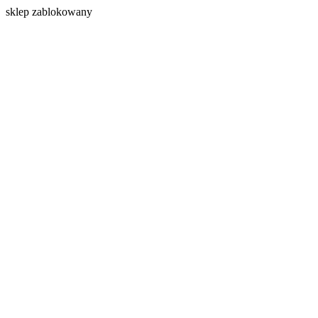
s
klep zablokowany