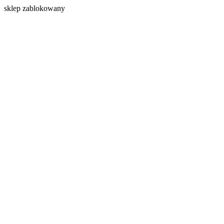
s
klep zablokowany