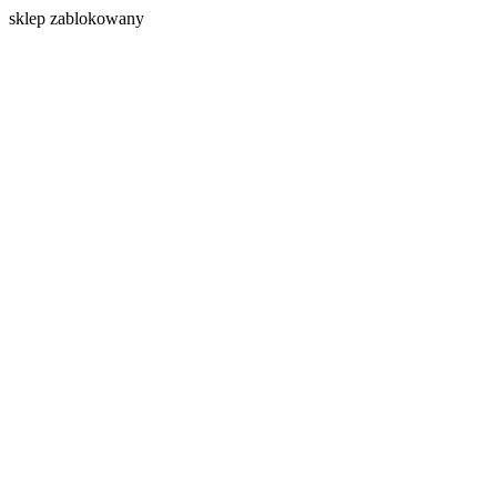
s
klep zablokowany