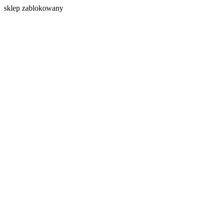
s
klep zablokowany