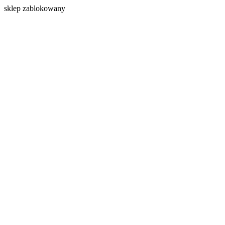
s
klep zablokowany