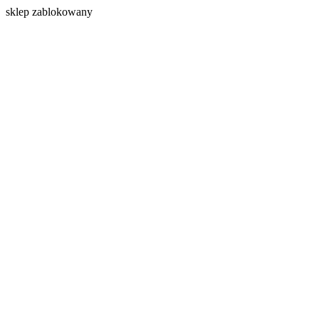
s
klep zablokowany